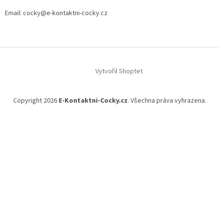
Email: cocky@e-kontaktni-cocky.cz
Z
á
Vytvořil Shoptet
p
a
t
Copyright 2026
E-Kontaktni-Cocky.cz
. Všechna práva vyhrazena.
í