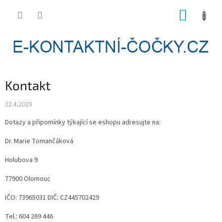
Přejít
NÁKUP
na
obsah
KOŠÍK
Kontakt
22.4.2019
Dotazy a připomínky týkající se eshopu adresujte na:
Dr. Marie Tomančáková
Holubova 9
77900 Olomouc
IČO: 73965031 DIČ: CZ445702429
Tel.: 604 269 446