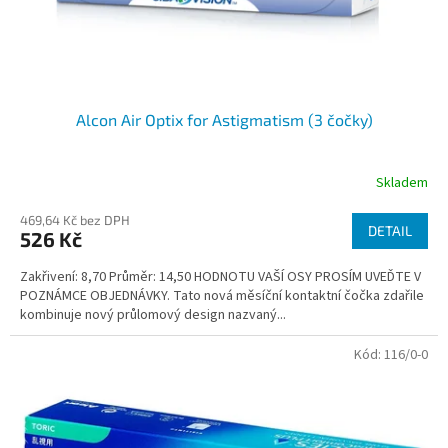
k
t
ů
Alcon Air Optix for Astigmatism (3 čočky)
Skladem
469,64 Kč bez DPH
DETAIL
526 Kč
Zakřivení: 8,70 Průměr: 14,50 HODNOTU VAŠÍ OSY PROSÍM UVEĎTE V
POZNÁMCE OBJEDNÁVKY. Tato nová měsíční kontaktní čočka zdařile
kombinuje nový průlomový design nazvaný...
Kód:
116/0-0