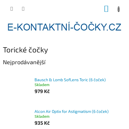
Přejít
NÁKUP
na
obsah
KOŠÍK
Torické čočky
Nejprodávanější
Bausch & Lomb SofLens Toric (6 čoček)
Skladem
979 Kč
Alcon Air Optix for Astigmatism (6 čoček)
Skladem
935 Kč