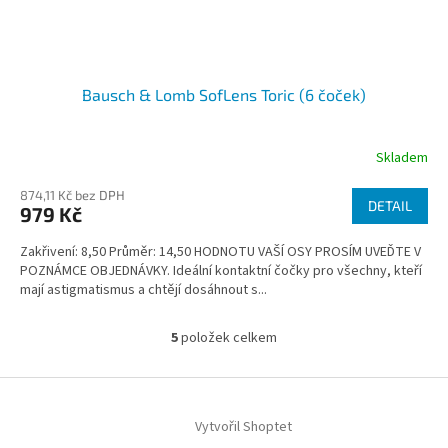
Bausch & Lomb SofLens Toric (6 čoček)
Skladem
874,11 Kč bez DPH
DETAIL
979 Kč
Zakřivení: 8,50 Průměr: 14,50 HODNOTU VAŠÍ OSY PROSÍM UVEĎTE V
POZNÁMCE OBJEDNÁVKY. Ideální kontaktní čočky pro všechny, kteří
mají astigmatismus a chtějí dosáhnout s...
5
položek celkem
O
v
l
Z
á
á
d
Vytvořil Shoptet
p
a