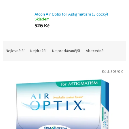
Alcon Air Optix for Astigmatism (3 čočky)
Skladem
526 Kč
Ř
a
Nejlevnější
Nejdražší
Nejprodávanější
Abecedně
z
e
V
n
Kód:
308/0-0
ý
í
p
p
i
r
s
o
p
d
r
u
o
k
d
t
u
ů