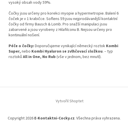
vysoký obsah vody 59%.
Čočky jsou určeny pro korekci myopie a hypermetropie. Balení 6
čoček je v 1 krabičce. Soflens 59 jsou nejprodávanější kontaktní
čočky od firmy Bausch & Lomb. Pro snažší manipulaci jsou
zabarvené a jsou vyrobeny z Hilafilconu B. Nejsou určeny pro
kontinuální nošení.
Péče o čočky:
Doporučujeme vynikající německý roztok
Kombi
Super,
nebo
Kombi Hyaluron se zvlhčovací složkou
. – typ
roztoků
All in One, No Rub
(vše v jednom, bez mnutí).
Z
á
Vytvořil Shoptet
p
a
t
Copyright 2026
E-Kontaktni-Cocky.cz
. Všechna práva vyhrazena.
í