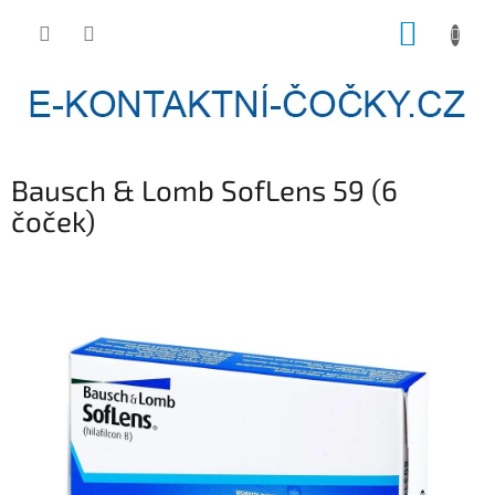
Přejít
NÁKUP
na
obsah
KOŠÍK
Bausch & Lomb SofLens 59 (6
čoček)