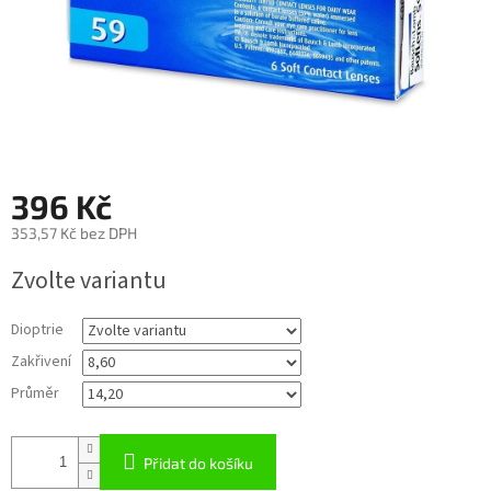
396 Kč
353,57 Kč bez DPH
Měrná
Zvolte variantu
cena:
Dioptrie
Zakřivení
Průměr
Přidat do košíku